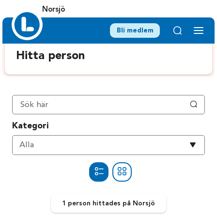
Norsjö
Bli medlem
Hitta person
Kategori
Välj
Alla
kategori
1 person
hittades
på Norsjö