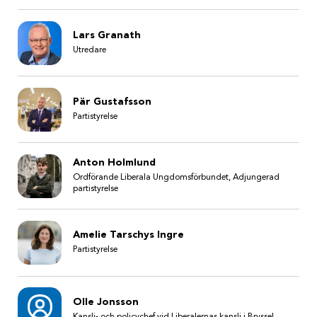
Lars Granath
Utredare
Pär Gustafsson
Partistyrelse
Anton Holmlund
Ordförande Liberala Ungdomsförbundet, Adjungerad
partistyrelse
Amelie Tarschys Ingre
Partistyrelse
Olle Jonsson
Kansli- och policychef vid Liberalernas kansli i Bryssel